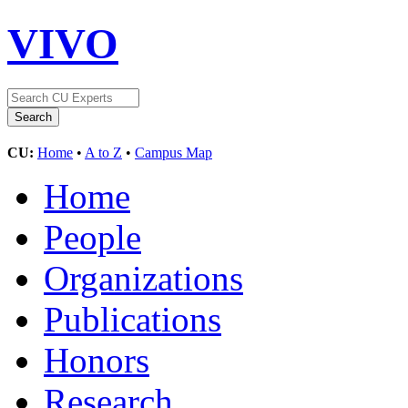
VIVO
CU:
Home
•
A to Z
•
Campus Map
Home
People
Organizations
Publications
Honors
Research